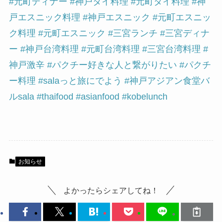
#元町ディナー
#神戸タイ料理
#元町タイ料理
#神
戸エスニック料理
#神戸エスニック
#元町エスニッ
ク料理
#元町エスニック
#三宮ランチ
#三宮ディナ
ー
#神戸台湾料理
#元町台湾料理
#三宮台湾料理
#
神戸激辛
#パクチー好きな人と繋がりたい
#パクチ
ー料理
#salaっと旅にでよう
#神戸アジアン食堂バ
ルsala
#thaifood
#asianfood
#kobelunch
お知らせ
よかったらシェアしてね！