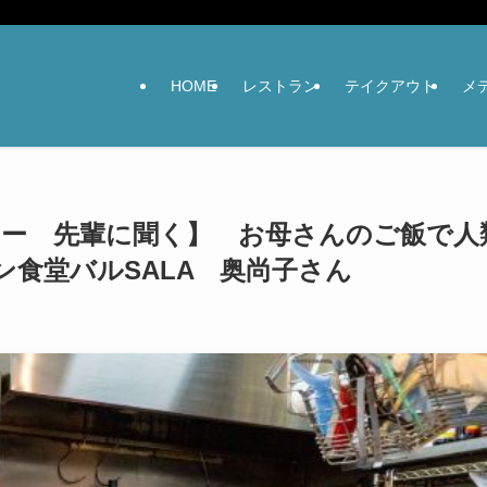
HOME
レストラン
テイクアウト
メ
ュー 先輩に聞く】 お母さんのご飯で人
食堂バルSALA 奥尚子さん