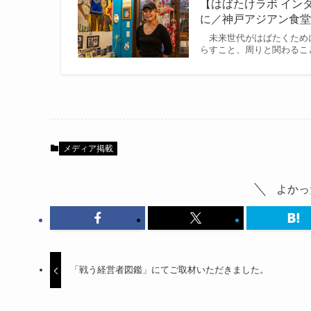
【はばたけラボ イン
に／神戸アジアン食堂バル
未来世代がはばたくために
らすこと、周りと関わること
メディア掲載
よかっ
「戦う経営者図鑑」にてご取材いただきました。