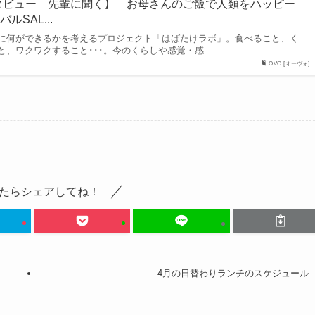
タビュー 先輩に聞く】 お母さんのご飯で人類をハッピー
SAL...
何ができるかを考えるプロジェクト「はばたけラボ」。食べること、く
、ワクワクすること･･･。今のくらしや感覚・感...
OVO [オーヴォ]
たらシェアしてね！
4月の日替わりランチのスケジュール